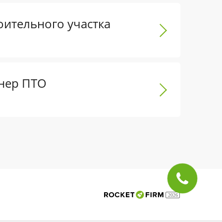
оительного участка
нер ПТО
2026