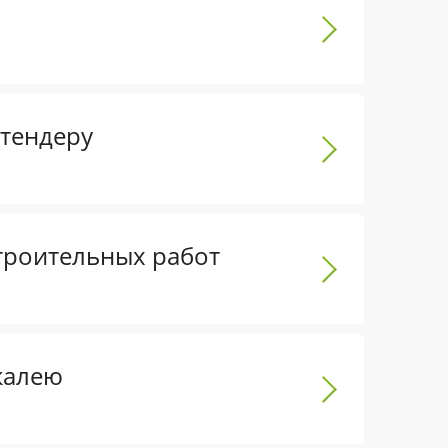
 тендеру
роительных работ
калею