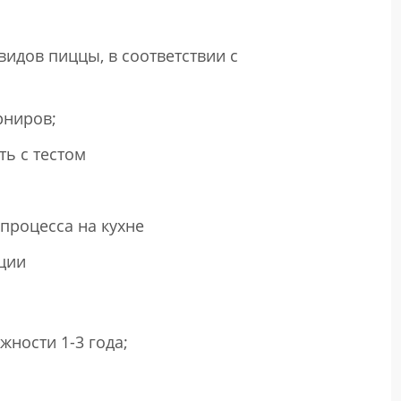
идов пиццы, в соответствии с
рниров;
ь с тестом
процесса на кухне
ции
ности 1-3 года;