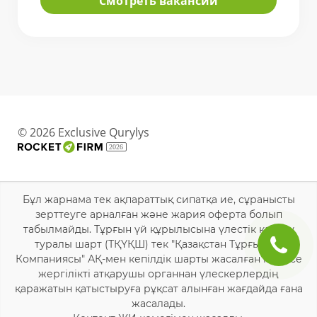
Смотреть вакансии
© 2026 Exclusive Qurylys
2026
Бұл жарнама тек ақпараттық сипатқа ие, сұранысты
зерттеуге арналған және жария оферта болып
табылмайды. Тұрғын үй құрылысына үлестік қатысу
туралы шарт (ТҚҮҚШ) тек "Қазақстан Тұрғын Үй
Компаниясы" АҚ-мен кепілдік шарты жасалған немесе
жергілікті атқарушы органнан үлескерлердің
қаражатын қатыстыруға рұқсат алынған жағдайда ғана
жасалады.