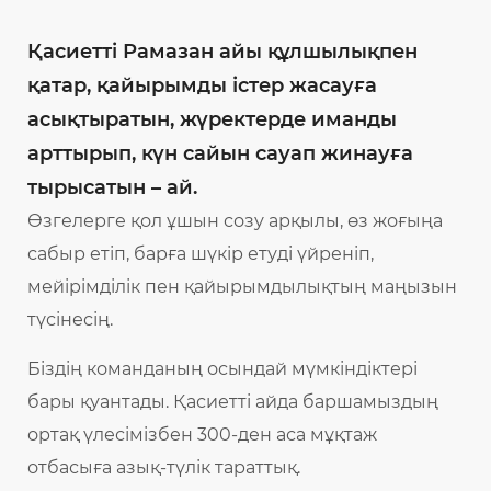
Қасиетті Рамазан айы құлшылықпен
қатар, қайырымды істер жасауға
асықтыратын, жүректерде иманды
арттырып, күн сайын сауап жинауға
тырысатын – ай.
Өзгелерге қол ұшын созу арқылы, өз жоғыңа
сабыр етіп, барға шүкір етуді үйреніп,
мейірімділік пен қайырымдылықтың маңызын
түсінесің.
Біздің команданың осындай мүмкіндіктері
бары қуантады. Қасиетті айда баршамыздың
ортақ үлесімізбен 300-ден аса мұқтаж
отбасыға азық-түлік тараттық.